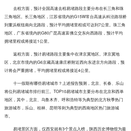
去程方面，预计全国高速去程易堵路段主要分布在长三角和珠
三角地区。长三角地区，江苏省境内的G15W常台高速从科泾路坝桥
到董浜枢纽南向北路段，预计平均拥堵里程或可达到7公里。珠三角
地区，广东省境内的G80广昆高速富佛立交东向西路段，预计平均
拥堵里程或将接近1公里。
返程方面，预计易堵路段主要集中在津京冀地区。津京冀地
区，北京市境内的G6京藏高速康庄桥附近西向东进京方向路段，预
计将会严重拥堵，平均拥堵里程或将接近4公里。
十一假期有哪些易堵城市？上述报告预测，北京、长春、乐山
将位列易堵城市排行前三。TOP10易堵城市主要分布在北京和西单
地区，其中，北京、乌鲁木齐、呼和浩特等为典型的北方秋季热门
旅游城市，乐山、桂林、昆明等则为典型的西南地区热门旅游城
市。
易堵景区方面，仅西安就有3个景点入榜，陕西历史博物馆为最