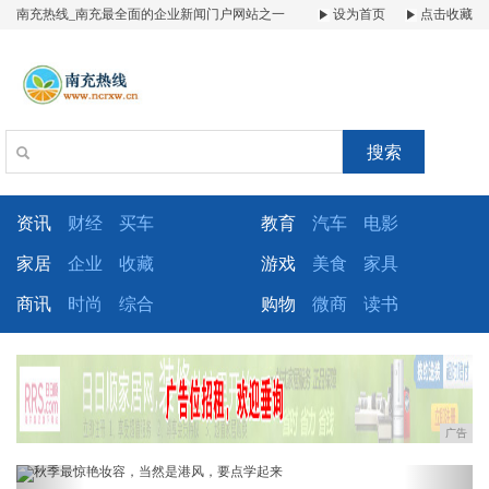
南充热线_南充最全面的企业新闻门户网站之一
设为首页
点击收藏
搜索
资讯
财经
买车
教育
汽车
电影
家居
企业
收藏
游戏
美食
家具
商讯
时尚
综合
购物
微商
读书
广告
Previous
Next