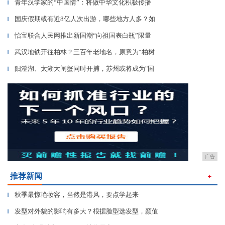
青年汉学家的“中国情”：将做中华文化积极传播
▎
国庆假期或有近8亿人次出游，哪些地方人多？如
▎
怡宝联合人民网推出新国潮“向祖国表白瓶”限量
▎
武汉地铁开往柏林？三百年老地名，原意为“柏树
▎
阳澄湖、太湖大闸蟹同时开捕，苏州或将成为"国
▎
广告
推荐新闻
＋
秋季最惊艳妆容，当然是港风，要点学起来
▎
发型对外貌的影响有多大？根据脸型选发型，颜值
▎