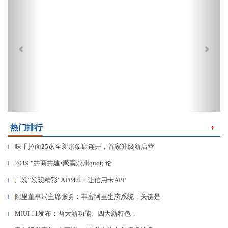
热门排行
＋
味千拉面25家全新形象店连开，首家升级新店营
▎
2019 “共商共建•聚赢崇州quot; 论
▎
广发“发现精彩”APP4.0：让信用卡APP
▎
阿里董事局主席张勇：丰富阿里生态系统，关键是
▎
MIUI 11发布：两大新功能、四大新特色，
▎