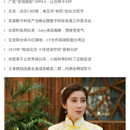
广发“发现精彩”APP4.0：让信用卡APP
▎
京东：亦庄CBD里，南五环“村民”的生活哲学
▎
首届数字科技产业峰会暨数字科技发展工作委员会
▎
女星时装周比美：baby美回巅峰，贾静雯老气
▎
宝龙联合体36亿摘地，LV合作英雄联盟出周边
▎
2019年“阅读北京·十佳优读空间”新鲜出炉
▎
鸡蛋果不止营养成分高，小孩和孕妇吃了还能促进
▎
王者模拟战最全速成攻略第二期，内测全网冠军斗
▎