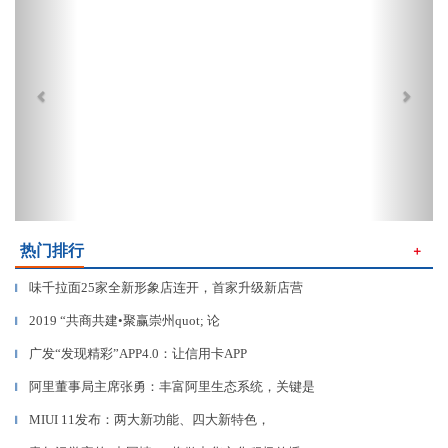
热门排行
＋
味千拉面25家全新形象店连开，首家升级新店营
▎
2019 “共商共建•聚赢崇州quot; 论
▎
广发“发现精彩”APP4.0：让信用卡APP
▎
阿里董事局主席张勇：丰富阿里生态系统，关键是
▎
MIUI 11发布：两大新功能、四大新特色，
▎