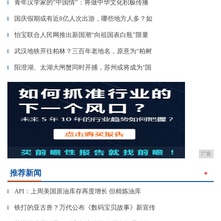
青年汉学家的“中国情”：将做中华文化积极传播
▎
国庆假期或有近8亿人次出游，哪些地方人多？如
▎
怡宝联合人民网推出新国潮“向祖国表白瓶”限量
▎
武汉地铁开往柏林？三百年老地名，原意为“柏树
▎
阳澄湖、太湖大闸蟹同时开捕，苏州或将成为"国
▎
广告
推荐新闻
＋
API：上周美国原油库存再度增长 但精炼油库
▎
铁打的亚古兽？万代公布《数码宝贝故事》新宣传
▎