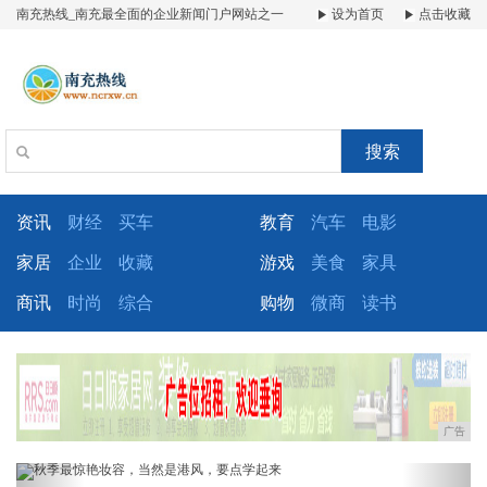
南充热线_南充最全面的企业新闻门户网站之一
设为首页
点击收藏
搜索
资讯
财经
买车
教育
汽车
电影
家居
企业
收藏
游戏
美食
家具
商讯
时尚
综合
购物
微商
读书
广告
Previous
Next