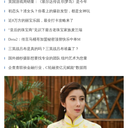
英国游戏周销量：《塞尔达传说 织梦岛》是今年
▎
初恋头？渣女头？你看上的爆款发型，都是女神玩
▎
近8万方的丽宝乐园，最全打卡攻略来了
▎
“皇后的珠宝商”见识下最古老珠宝家族麦兰瑞
▎
Dota2：传言马桶哥加盟秘密顶替快乐中单M
▎
三英战吕布是真的吗？三英战吕布谁赢了？
▎
国外婚纱摄影想要找专业的团队 纽约艺术为您量
▎
企查查联袂金融行业，C轮融资亿元赋能“数据雨
▎