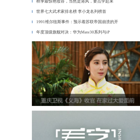
秋季最惊艳妆容，当然是港风，要点学起来
▎
世界七大武术家排名榜 李小龙名列榜首
▎
1991维尔纽斯事件：预示着苏联帝国崩溃的开
▎
年度顶级旗舰对决：华为Mate30系列与iP
▎