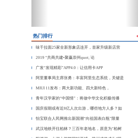
热门排行
味千拉面25家全新形象店连开，首家升级新店营
▎
2019 “共商共建•聚赢崇州quot; 论
▎
广发“发现精彩”APP4.0：让信用卡APP
▎
阿里董事局主席张勇：丰富阿里生态系统，关键是
▎
MIUI 11发布：两大新功能、四大新特色，
▎
青年汉学家的“中国情”：将做中华文化积极传播
▎
国庆假期或有近8亿人次出游，哪些地方人多？如
▎
怡宝联合人民网推出新国潮“向祖国表白瓶”限量
▎
武汉地铁开往柏林？三百年老地名，原意为“柏树
▎