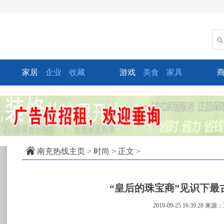
家居
企业
收藏
游戏
美食
家具
xt
南充热线主页
>
时尚
> 正文 >
“皇后的珠宝商”见识下最
2019-09-25 16:39:28
来源：