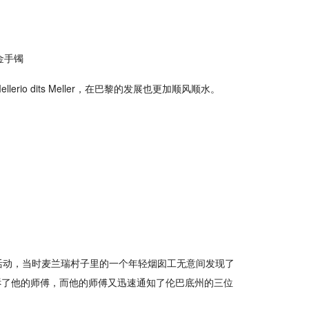
金手镯
io dits Meller，在巴黎的发展也更加顺风顺水。
活动，当时麦兰瑞村子里的一个年轻烟囱工无意间发现了
诉了他的师傅，而他的师傅又迅速通知了伦巴底州的三位