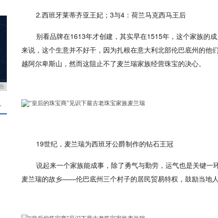
2.西班牙莱蒂齐亚王妃；3与4：荷兰马克西马王后
别看品牌在1613年才创建，其实早在1515年，这个家族
来说，这个生意并不好干，因为扎根在意大利北部伦巴底州的他
越阿尔卑斯山，然而这阻止不了麦兰瑞家族经营珠宝的决心。
告
＋
19世纪，麦兰瑞为西班牙公爵制作的钻石王冠
说起来一个家族能成事，除了勇气与勤劳，运气也是关键一环
麦兰瑞的故乡——伦巴底州三个村子的居民贸易特权，鼓励当地