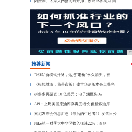
阳澄湖、太湖大闸蟹同时开捕，苏州或将成为"国
▎
广
推荐新闻
“吃鸡”新模式开测，这把“老枪”永久消失，被
▎
《模拟城市：我是市长》盛世华诞版本亮点曝光
▎
拼多多再融资 10 亿美元；电子烟巨头 Ju
▎
API：上周美国原油库存再度增长 但精炼油库
▎
索尼发布会信息汇总《最后的生还者2》发售日公
▎
Nike第一财季大中华区收入猛涨22%；百丽
▎