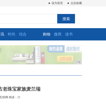
设为首页
点击收藏
搜索
商讯
时尚
综合
购物
微商
读书
广告
古老珠宝家族麦兰瑞
互联网
阅读：23