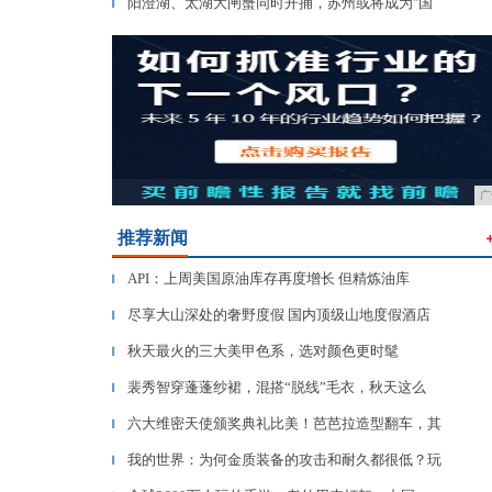
阳澄湖、太湖大闸蟹同时开捕，苏州或将成为"国
▎
广
推荐新闻
API：上周美国原油库存再度增长 但精炼油库
▎
尽享大山深处的奢野度假 国内顶级山地度假酒店
▎
秋天最火的三大美甲色系，选对颜色更时髦
▎
裴秀智穿蓬蓬纱裙，混搭“脱线”毛衣，秋天这么
▎
六大维密天使颁奖典礼比美！芭芭拉造型翻车，其
▎
我的世界：为何金质装备的攻击和耐久都很低？玩
▎