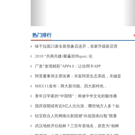
热门排行
味千拉面25家全新形象店连开，首家升级新店营
▎
2019 “共商共建•聚赢崇州quot; 论
▎
广发“发现精彩”APP4.0：让信用卡APP
▎
阿里董事局主席张勇：丰富阿里生态系统，关键是
▎
MIUI 11发布：两大新功能、四大新特色，
▎
青年汉学家的“中国情”：将做中华文化积极传播
▎
国庆假期或有近8亿人次出游，哪些地方人多？如
▎
怡宝联合人民网推出新国潮“向祖国表白瓶”限量
▎
武汉地铁开往柏林？三百年老地名，原意为“柏树
▎