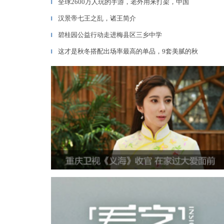
全球2600万人玩的手游，老外用来打架，中国
▎
汉景帝七王之乱，诸王简介
▎
碧桂园公益行动走进梅县区三乡中学
▎
这才是秋冬搭配出场率最高的单品，9套美腻的秋
▎