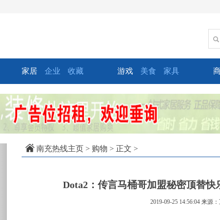
家居
企业
收藏
游戏
美食
家具
xt
南充热线主页
>
购物
> 正文 >
Dota2：传言马桶哥加盟秘密顶替快乐
2019-09-25 14:56:04
来源：