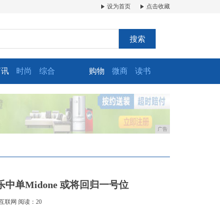
设为首页
点击收藏
搜索
商讯
时尚
综合
购物
微商
读书
广告
中单Midone 或将回归一号位
互联网
阅读：20