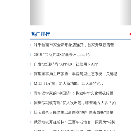
热门排行
味千拉面25家全新形象店连开，首家升级新店营
▎
2019 “共商共建•聚赢崇州quot; 论
▎
广发“发现精彩”APP4.0：让信用卡APP
▎
阿里董事局主席张勇：丰富阿里生态系统，关键是
▎
MIUI 11发布：两大新功能、四大新特色，
▎
青年汉学家的“中国情”：将做中华文化积极传播
▎
国庆假期或有近8亿人次出游，哪些地方人多？如
▎
怡宝联合人民网推出新国潮“向祖国表白瓶”限量
▎
武汉地铁开往柏林？三百年老地名，原意为“柏树
▎