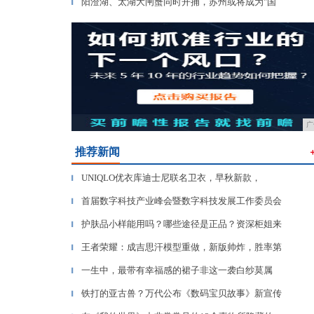
阳澄湖、太湖大闸蟹同时开捕，苏州或将成为"国
▎
广
推荐新闻
UNIQLO优衣库迪士尼联名卫衣，早秋新款，
▎
首届数字科技产业峰会暨数字科技发展工作委员会
▎
护肤品小样能用吗？哪些途径是正品？资深柜姐来
▎
王者荣耀：成吉思汗模型重做，新版帅炸，胜率第
▎
一生中，最带有幸福感的裙子非这一袭白纱莫属
▎
铁打的亚古兽？万代公布《数码宝贝故事》新宣传
▎