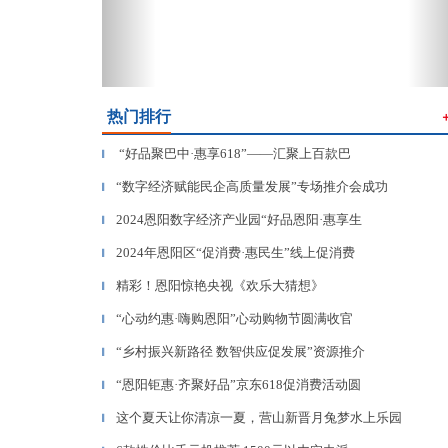
热门排行
“好品聚巴中·惠享618”——汇聚上百款巴
▎
“数字经济赋能民企高质量发展”专场推介会成功
▎
2024恩阳数字经济产业园“好品恩阳·惠享生
▎
2024年恩阳区“促消费·惠民生”线上促消费
▎
精彩！恩阳惊艳央视《欢乐大猜想》
▎
“心动约惠·嗨购恩阳”心动购物节圆满收官
▎
​“乡村振兴新路径 数智供应促发展”资源推介
▎
“恩阳钜惠·齐聚好品”京东618促消费活动圆
▎
这个夏天让你清凉一夏，营山新晋月兔梦水上乐园
▎