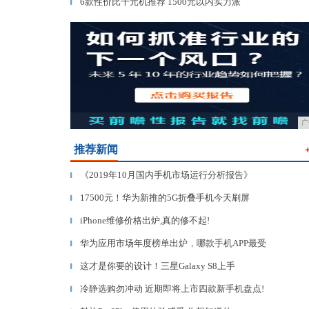
6款性价比千元机推荐 1500元以内实力派
▎
广
推荐新闻
《2019年10月国内手机市场运行分析报告》
▎
17500元！华为新推的5G折叠手机今天刷屏
▎
iPhone维修价格出炉,真的修不起!
▎
华为应用市场年度榜单出炉，哪款手机APP最受
▎
这才是你要的设计！三星Galaxy S8上手
▎
冷静选购勿冲动 近期即将上市四款新手机盘点!
▎