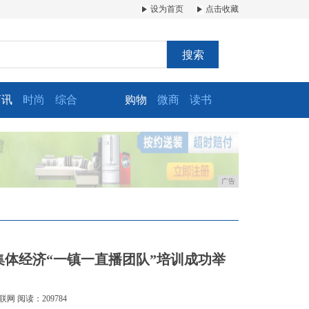
设为首页
点击收藏
搜索
商讯
时尚
综合
购物
微商
读书
广告
集体经济“一镇一直播团队”培训成功举
联网
阅读：209784