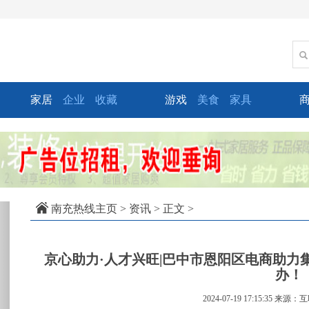
家居
企业
收藏
游戏
美食
家具
xt
南充热线主页
>
资讯
> 正文 >
京心助力·人才兴旺|巴中市恩阳区电商助力
办！
2024-07-19 17:15:35
来源：互