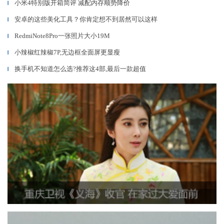
小米4特别版开箱简评 减配内存顺势降价
▎
安卓的这些美化工具？你肯定想不到居然可以这样
▎
RedmiNote8Pro一张照片大小19M
▎
小辣椒红辣椒7P,无边框全面屏更显瘦
▎
换手机不知道怎么选?推荐这4部,最后一款超值
▎