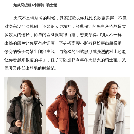
短款羽绒服+小脚裤+骑士靴
天气不是特别冷的时候，其实短款羽绒服比长款更实穿，不仅
对身高没那么挑剔，还显得人更精神，经典保守的黑白灰依然是大
多数人的选择，简单的基础款就很百搭，想要穿得和别人不一样，
出挑的颜色让你更有辨识度，下身搭高腰小脚裤轻松穿出超模腿，
修身的裤子勾勒出腿部曲线，与蓬松的羽绒服形成强烈的对比还能
让你看起来很瘦的样子，鞋子可以选择今年冬天超火的骑士靴，又
保暖又能凹出酷酷的时髦范。