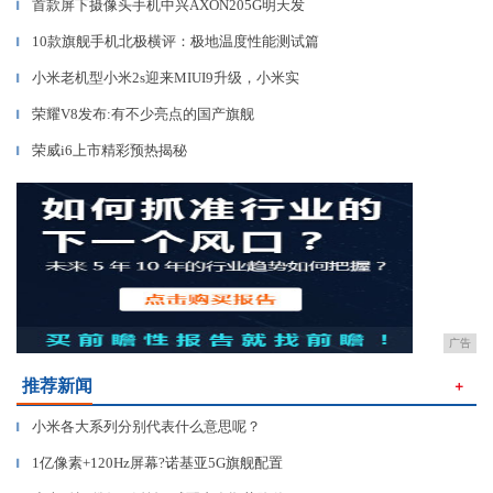
首款屏下摄像头手机中兴AXON205G明天发
▎
10款旗舰手机北极横评：极地温度性能测试篇
▎
小米老机型小米2s迎来MIUI9升级，小米实
▎
荣耀V8发布:有不少亮点的国产旗舰
▎
荣威i6上市精彩预热揭秘
▎
广告
推荐新闻
＋
小米各大系列分别代表什么意思呢？
▎
1亿像素+120Hz屏幕?诺基亚5G旗舰配置
▎