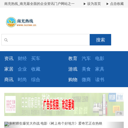
南充热线_南充最全面的企业资讯门户网站之一
设为首页
点击收藏
搜索
资讯
财经
买车
教育
汽车
电影
家居
企业
收藏
游戏
美食
家具
商讯
时尚
综合
购物
微商
读书
广告
Previous
Next