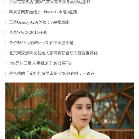
三里屯零售店“搬家”,苹果零售业务高级副总裁
▎
苹果官网开始维护:iPhone12今晚8点预
▎
三星Galaxy A20s体验：799元就能
▎
苹果WWDC2016开幕
▎
售价5888元的iPhoneX,在中国岂不是
▎
北京聚森源科技创始人张可青联合胡润百富推荐优
▎
799元的三星5G手机来了,你会买吗?
▎
秒售罄的千元机刘海屏诺基亚X6好在哪，一篇评
▎