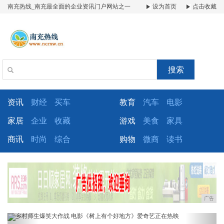
南充热线_南充最全面的企业资讯门户网站之一
设为首页
点击收藏
搜索
资讯
财经
买车
教育
汽车
电影
家居
企业
收藏
游戏
美食
家具
商讯
时尚
综合
购物
微商
读书
广告
Previous
Next