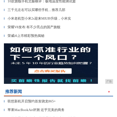
10款旗舰手机北极横评：极地温度性能测试篇
▎
三千元左右可以买哪些手机，推荐几部
▎
小米老机型小米2s迎来MIUI9升级，小米实
▎
荣耀V8发布:有不少亮点的国产旗舰
▎
荣威i6上市精彩预热揭秘
▎
广告
推荐新闻
＋
联想新机开启预约首发骁龙865+
▎
苹果MacBookAir评测:近乎完美的商务
▎