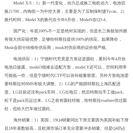
Model X/S：1）新一代变化，动力总成换三电机动力，电池切
换21700，内饰统一为中控大屏，主要是为了压制保时捷Tycan。2）
换代时间，Model X的换代在今年6月份，ModelS在Q3-4。
国产化：年底100%不一定是绝对实现的，但是长三角较加州拥
有很大供应链优势，足够给特斯拉提供100%的供应。如果降价，
Musk会部分转移给供应商，musk对供应商的议价很严格。
电池供应：1）宁德时代究竟是方形还是圆柱，要到今年4月份
电池日披露。model3很难去适配方形，model Y还可以，空间利用率
可能低一些，但是宁德时代CTP可以弥补能量密度。另外方形电池需
要特斯拉对BMS有较大调整。2）LG的产能跟特斯拉上海匹配进
度。LG目前还没有pack车间，LG出电芯，然后特斯拉手工做pack。
松下是pack完运过来。LG之前有圆柱经验，给特斯拉roadster供过圆
柱，也给大巴车做过圆柱。
海外销量：1）美国，19Q4销量同比下滑主要因为美国补贴下滑
且18年基数较高，且欧洲市场订单充分需要冲击销量。但是Q4仍占