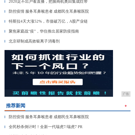
2020足不出户看直播，把握商机奥田集成灶带
▎
防控疫情 服务耳鼻喉患者 成都民生耳鼻喉医院
▎
特斯拉4天大涨52%，市值破万亿，A股产业链
▎
聚焦家庭战“疫”，华住推出居家防疫指南
▎
北京研制成高效银离子消毒剂
▎
广告
推荐新闻
＋
防控疫情 服务耳鼻喉患者 成都民生耳鼻喉医院
▎
全民秒杀倒计时！全新一代瑞虎7/瑞虎7 PR
▎