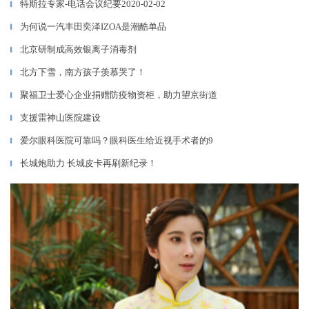
特斯拉专家-电话会议纪要2020-02-02
▎
为何说一汽丰田奕泽IZOA是潮酷单品
▎
北京研制成高效银离子消毒剂
▎
北方下雪，南方孩子羡慕哭了！
▎
聚福卫士爱心企业捐赠防疫物资柜，助力望京街道
▎
支援雷神山医院建设
▎
爱尔眼科医院可靠吗？眼科医生给近视手术者的9
▎
长城炮助力 长城皮卡再刷新纪录！
▎