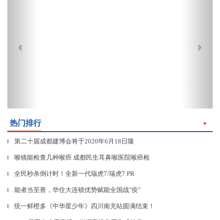
热门排行
＋
第二十届成都建博会将于2020年6月18日隆
▎
喉镜能检查几种喉癌 成都民生耳鼻喉医院喉癌检
▎
全民秒杀倒计时！全新一代瑞虎7/瑞虎7 PR
▎
能者当至善，华住大连锁优势赋能全国战"疫"
▎
统一鲜橙多《中华星少年》四川南充站圆满结束！
▎