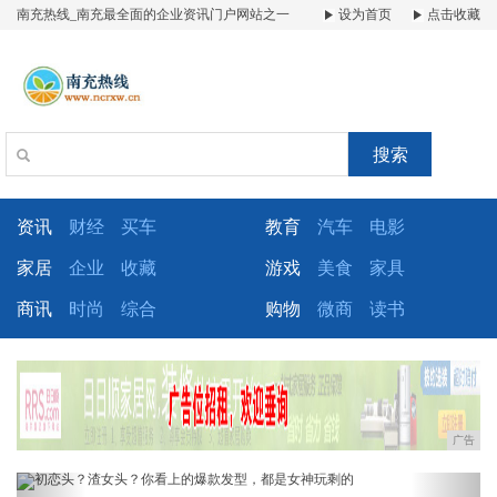
南充热线_南充最全面的企业资讯门户网站之一
设为首页
点击收藏
搜索
资讯
财经
买车
教育
汽车
电影
家居
企业
收藏
游戏
美食
家具
商讯
时尚
综合
购物
微商
读书
广告
Previous
Next