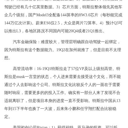
驾驶已经有几十亿英里数据。3）芯片方面，特斯拉整体领先其他车
企几个级别，国产Model3全配备144算率的HW3.0芯片（每秒能完成
144万亿次计算)。蔚来ES6仅2.5，大众是两片72算率。4）预计Q3可
以推出L3，各地区路况不同国内可能20Q4或者21Q1推出。
汽车金融保险：难度较大，管理层明确跟自动驾驶一起绑定，
因为特斯拉有这个数据能力。19Q2在加州就推了，但是目前不太理
想。
高管流动率：16-19Q1特斯拉走了57位VP及以上级别高管。特
斯拉是musk一言堂的状态，个人进来需要去接受这个文化，而不能
通过个人去影响这个公司。特斯拉文化比较反个人的一面在于需要
随时响应，需要更多的的投入工作。确实有一部分人来了发现不合
适就离职了，但是项目本身的进度一直不受影响。特斯拉中国从13
年到15下半年也换了一大波，后来朱小鹏和任宇翔打配合比较稳
定。
美国初创公司Rivian：1）获得福特、亚马逊的投资，可以托