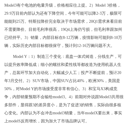
Model3有个电池的电量升级，价格相应往上提。2）Model 3价格，
29.9万目前内部认为还有下降空间，今年可能可以降2-3万，极限可
能能到25万。特斯拉降价完全取决于市场需求，20Q1需求来看目前
不需要降价。目前毛利率很高，19Q4上海仍亏损，但毛利率跟加州
已经持平。3）销量，内部目标在8-12万辆，疫情影响可能到8-10万
辆，实际历史内部目标都很保守，预计到12-16万辆问题不大。
Model Y：1）制造三个变化：底盘一体式铸造，分线生产，可
以提升效率降低成；细小的螺丝和柔性线等都改造为使用机器人生
产，总装环节加大自动化，大幅减少人工；投产不断提前，预计20
年3月交付。2）SUV市场，中国SUV占比40%，欧洲30%，美国是
50%，对Model Y的市场接受度非常有信心。3）和宝马X3构成竞
争，内部销量预期不会输给model3。4）前期对外说跟Model3共用很
多部件，显得跟3的差异度小，是为了促进3的销售，实际由很多核
心变化。内部认为不会冲击model3销量，当年modelX要出来，事实
上modelS反而增长，因为加大了市场品牌认可。