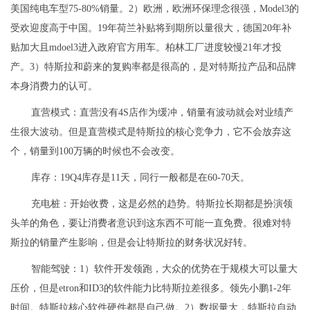
美国纯电车型75-80%销量。2）欧洲，欧洲环保理念很强，Model3的
受欢迎度高于中国。19年荷兰补贴将到期所以量很大，德国20年补
贴加大且mdoel3进入政府官方用车。柏林工厂进度较慢21年才投
产。3）特斯拉和蔚来的复购率都是很高的，是对特斯拉产品和品牌
本身消费力的认可。
直营模式：直营没有4S店作为缓冲，销量有波动就会对业绩产
生很大波动。但是直营模式是特斯拉的核心竞争力，它不会放弃这
个，销量到100万辆的时候也不会改变。
库存：19Q4库存是11天，同行一般都是在60-70天。
充电桩：开始收费，这是必然的趋势。特斯拉长期都是扮演领
头羊的角色，要让消费者意识到这东西不可能一直免费。很难对特
斯拉的销量产生影响，但是会让特斯拉的财务状况好转。
智能驾驶：1）软件开发领跑，大众的优势在于规模大可以量大
压价，但是etron和ID3的软件能力比特斯拉差很多。领先小鹏1-2年
时间。特斯拉核心软件硬件都是自己做。2）数据量大，特斯拉自动