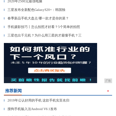
2020年2500元最强电脑
▎
三星发布全新配色GalaxyS20+：韩国独
▎
春季新品手机大盘点 哪一款才是你的菜？
▎
手机摄影技巧丨怎么拍照才好看？5个简单的拍照
▎
三星也出千元机？为什么用三星的才最懂手机？三
▎
广告
推荐新闻
＋
2019年公认好用的手机 这款手机实至名归
▎
搜狗手机输入法Android V6.1发布
▎