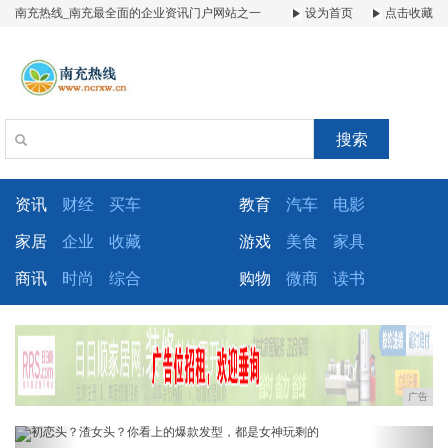
南充热线_南充最全面的企业资讯门户网站之一
设为首页
点击收藏
搜索
资讯
财经
买车
教育
汽车
电影
家居
企业
收藏
游戏
美食
家具
商讯
时尚
综合
购物
微商
读书
广告
Previous
Next