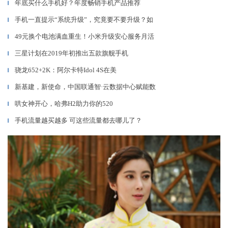
年底买什么手机好？年度畅销手机产品推荐
▎
手机一直提示“系统升级”，究竟要不要升级？如
▎
49元换个电池满血重生！小米升级安心服务月活
▎
三星计划在2019年初推出五款旗舰手机
▎
骁龙652+2K：阿尔卡特Idol 4S在美
▎
新基建，新使命，中国联通智·云数据中心赋能数
▎
哄女神开心，哈弗H2助力你的520
▎
手机流量越买越多 可这些流量都去哪儿了？
▎