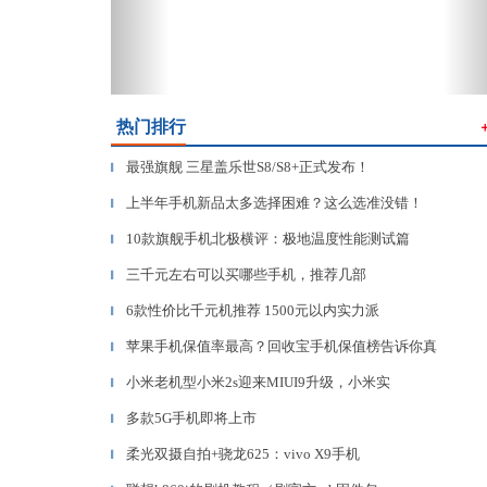
热门排行
最强旗舰 三星盖乐世S8/S8+正式发布！
▎
上半年手机新品太多选择困难？这么选准没错！
▎
10款旗舰手机北极横评：极地温度性能测试篇
▎
三千元左右可以买哪些手机，推荐几部
▎
6款性价比千元机推荐 1500元以内实力派
▎
苹果手机保值率最高？回收宝手机保值榜告诉你真
▎
小米老机型小米2s迎来MIUI9升级，小米实
▎
多款5G手机即将上市
▎
柔光双摄自拍+骁龙625：vivo X9手机
▎