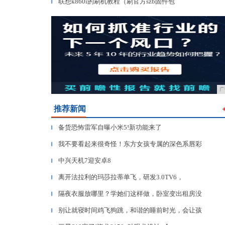
联想k860i的刷机教程（刷官方szb固件包
▎
广
推荐新闻
备货恐怖雷军自曝小米5!新功能来了
▎
我不要看起来很奇怪！东方女孩专属的深色系唇彩
▎
中兴天机7迎安卓8
▎
离开法拉利的玛莎拉蒂单飞，研发3.0TV6，
▎
隔夜衣服放哪里？学她们这样做，卧室变出租房没
▎
别让就寝时间鸡飞狗跳，和谐的睡前时光，会让孩
▎