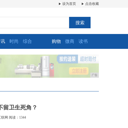
设为首页
点击收藏
搜索
商讯
时尚
综合
购物
微商
读书
广告
不留卫生死角？
互联网
阅读：1344