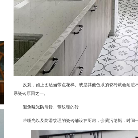
反观，如上图适当带点花样、或是其他色系的瓷砖就会耐脏
系瓷砖原因之一。
避免哑光防滑砖、带纹理的砖
带哑光以及防滑纹理的瓷砖铺设在厨房，会藏污纳垢，时间