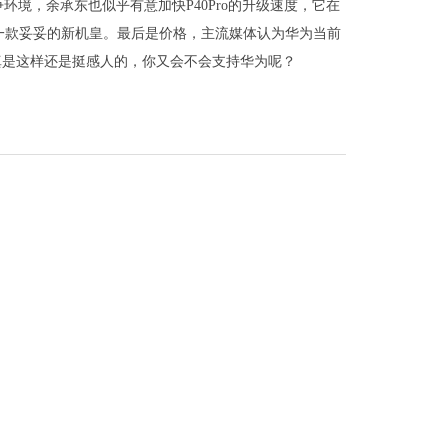
境，余承东也似乎有意加快P40Pro的升级速度，它在
一款妥妥的新机皇。最后是价格，主流媒体认为华为当前
如果真是这样还是挺感人的，你又会不会支持华为呢？