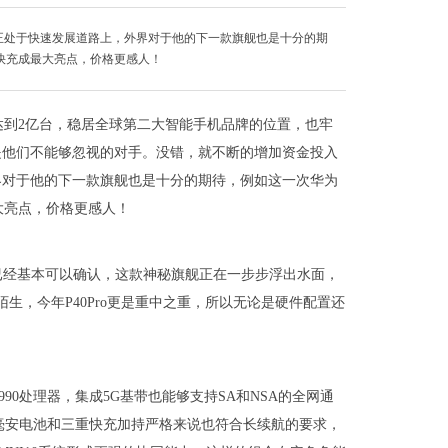
正处于快速发展道路上，外界对于他的下一款旗舰也是十分的期
池，快充成最大亮点，价格更感人！
达到2亿台，稳居全球第二大智能手机品牌的位置，也牢
是他们不能够忽视的对手。没错，就不断的增加资金投入
界对于他的下一款旗舰也是十分的期待，例如这一次华为
最大亮点，价格更感人！
o的参数已经基本可以确认，这款神秘旗舰正在一步步浮出水面，
生，今年P40Pro更是重中之重，所以无论是硬件配置还
。
990处理器，集成5G基带也能够支持SA和NSA的全网通
0毫安电池和三重快充加持严格来说也符合长续航的要求，