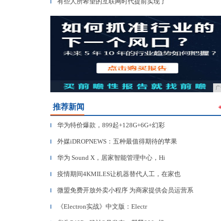
有些人所希望的互联网时代提前实现了
▎
广
推荐新闻
华为特价爆款，899起+128G+6G+幻彩
▎
外媒iDROPNEWS：五种最值得期待的苹果
▎
华为 Sound X，居家智能管理中心，Hi
▎
疫情期间4KMILES让机器替代人工，在家也
▎
微盟免费开放外卖小程序 为商家提供会员运营系
▎
《Electron实战》中文版：Electr
▎