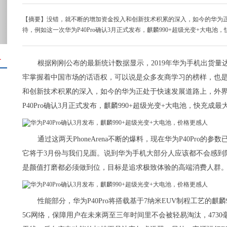
【摘要】没错，就不断的增加资金投入和创新技术积累的深入，如今的华为
待，例如这一次华为P40Pro确认3月正式发布，麒麟990+超级光变+大电
＋
根据刚刚公布的最新统计数据显示，2019年华为手机出货量
牢掌握着中国市场的话语权，可以说是众多友商学习的榜样，也
和创新技术积累的深入，如今的华为正处于快速发展道路上，外
P40Pro确认3月正式发布，麒麟990+超级光变+大电池，快充成
通过这两天PhoneArena不断的爆料，现在华为P40Pr
它将于3月份与我们见面。说到华为手机大部分人应该都不会感到陌
是颜值打磨都必须做到位，目标是追求极致体验的高端消费人群
性能部分，华为P40Pro将搭载基于7纳米EUV制程工艺的麒麟
5G网络，保障用户在未来两至三年时间里不会被轻易淘汰，473