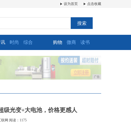
设为首页
点击收藏
搜索
商讯
时尚
综合
购物
微商
读书
广告
0+超级光变+大电池，价格更感人
互联网
阅读：1175