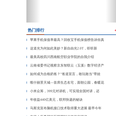
热门排行
苹果手机保值率最高？回收宝手机保值榜告诉你真
▎
这道光为何如此美妙？新自由光2.0T，听听新
▎
最美高校四川西南航空职业学院的自我介绍
▎
云南省委书记视察京东智联云（玉溪）数字经济产
▎
如何成为合格奶爸？“爸道宣言，敢玩敢当”带娃
▎
喀什丽景天城—首席生态名宅，面朝公园，春暖花
▎
小米众筹，399元对讲机，可实现全国对讲，还
▎
年收益440亿美元，联邦快递的秘诀
▎
马斯克宣布脑机接口技术取得重大进展 最早今年
▎