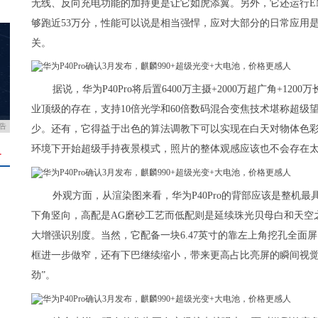
无线、反向充电功能的加持更是让它如虎添翼。另外，它还运行EM
够跑近53万分，性能可以说是相当强悍，应对大部分的日常应用
关。
据说，华为P40Pro将后置6400万主摄+2000万超广角+120
业顶级的存在，支持10倍光学和60倍数码混合变焦技术堪称超级
告
少。还有，它得益于出色的算法调教下可以实现在白天对物体色
环境下开始超级手持夜景模式，照片的整体观感应该也不会存在
＋
外观方面，从渲染图来看，华为P40Pro的背部应该是整机最
下角竖向，高配是AG磨砂工艺而低配则是延续珠光贝母白和天空
大增强识别度。当然，它配备一块6.47英寸的靠左上角挖孔全面
框进一步做窄，还有下巴继续缩小，带来更高占比亮屏的瞬间视觉冲
劲”。