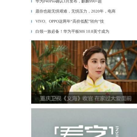
华为P40Pro确认3月发布，麒麟990+超
▎
愿你也能无惧艰难，无惧压力，2020年，电商
▎
VIVO、OPPO这两年“高价低配”转向“技
▎
白领一族必备！华为平板M6 10.8英寸成为
▎