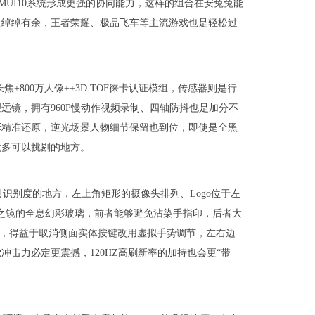
UI10系统形成更强的协同能力，这样的组合在安兔兔能
是绰绰有余，王者荣耀、极品飞车等主流游戏也是轻松过
0万长焦+800万人像++3D TOF徕卡认证模组，传感器则是行
望远镜，拥有960P慢动作视频录制、四轴防抖也是加分不
彩精准还原，逆光场景人物细节保留也到位，即使是全黑
太多可以挑剔的地方。
具识别度的地方，左上角矩形的摄像头排列、Logo位于左
之镜的全息幻彩玻璃，前者能够避免沾染手指印，后者大
屏，得益于取消侧面实体按键改用虚拟手势调节，左右边
击力必定更震撼，120HZ高刷新率的加持也会更“带