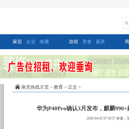
家居
企业
收藏
游戏
美食
家具
xt
南充热线主页
>
教育
> 正文 >
华为P40Pro确认3月发布，麒麟99
2020-04-02 07:50:57
来源：