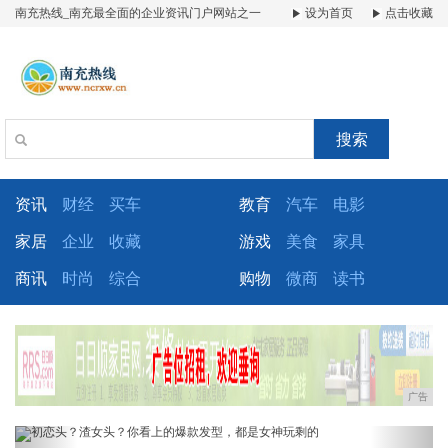
南充热线_南充最全面的企业资讯门户网站之一
设为首页
点击收藏
搜索
资讯
财经
买车
教育
汽车
电影
家居
企业
收藏
游戏
美食
家具
商讯
时尚
综合
购物
微商
读书
广告
Previous
Next