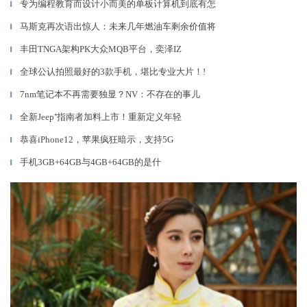
专为编程教育而设计小而美的单板计算机到底有怎
▎
马斯克再次语出惊人：未来几年燃油车剩余价值将
▎
丰田TNGA架构PK大众MQB平台，奕泽IZ
▎
全球公认拍照最好的3款手机，堪比专业大片！!
▎
7nm笔记本不再需要独显？NV：不存在的事儿
▎
全新Jeep⁺指南者加料上市！重新定义年轻
▎
恭喜iPhone12，苹果疯狂暗示，支持5G
▎
手机3GB+64GB与4GB+64GB的是什
▎