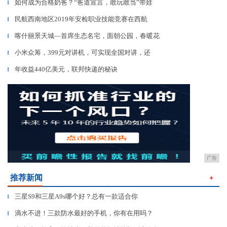
如何成为合格奶爸？“爸道宣言，敢玩敢当”带娃
▎
民航西南地区2019年安检职业技能竞赛在西航
▎
喀什丽景天城—首席生态名宅，面朝公园，春暖花
▎
小米众筹，399元对讲机，可实现全国对讲，还
▎
年收益440亿美元，联邦快递的秘诀
▎
广告
推荐新闻
＋
三星S9和三星A9s哪个好？总有一款适合你
▎
滴水不进！三款防水最好的手机，你有在用吗？
▎