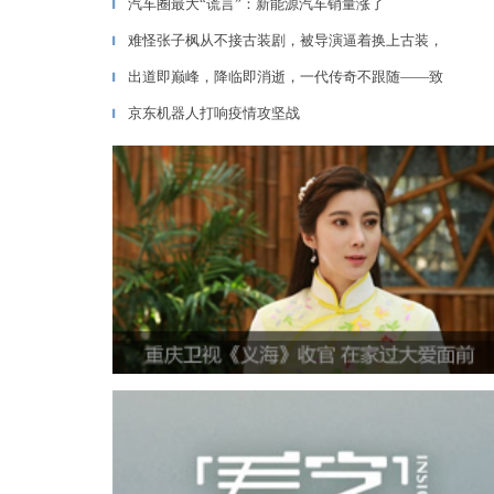
汽车圈最大“谎言”：新能源汽车销量涨了
▎
难怪张子枫从不接古装剧，被导演逼着换上古装，
▎
出道即巅峰，降临即消逝，一代传奇不跟随——致
▎
京东机器人打响疫情攻坚战
▎