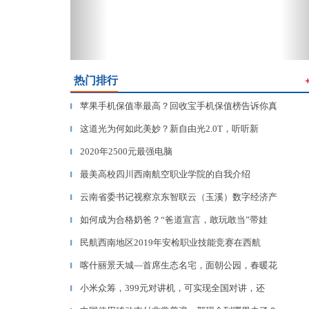
热门排行
苹果手机保值率最高？回收宝手机保值榜告诉你真
▎
这道光为何如此美妙？新自由光2.0T，听听新
▎
2020年2500元最强电脑
▎
最美高校四川西南航空职业学院的自我介绍
▎
云南省委书记视察京东智联云（玉溪）数字经济产
▎
如何成为合格奶爸？“爸道宣言，敢玩敢当”带娃
▎
民航西南地区2019年安检职业技能竞赛在西航
▎
喀什丽景天城—首席生态名宅，面朝公园，春暖花
▎
小米众筹，399元对讲机，可实现全国对讲，还
▎