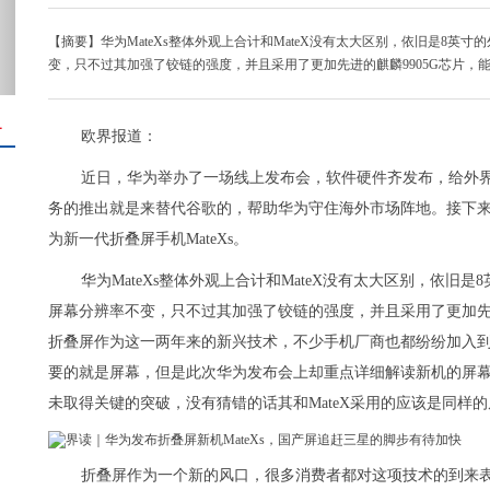
【摘要】华为MateXs整体外观上合计和MateX没有太大区别，依旧是8英寸
变，只不过其加强了铰链的强度，并且采用了更加先进的麒麟9905G芯片，
＋
欧界报道：
近日，华为举办了一场线上发布会，软件硬件齐发布，给外界
务的推出就是来替代谷歌的，帮助华为守住海外市场阵地。接下
为新一代折叠屏手机MateXs。
华为MateXs整体外观上合计和MateX没有太大区别，依旧是
屏幕分辨率不变，只不过其加强了铰链的强度，并且采用了更加先进
折叠屏作为这一两年来的新兴技术，不少手机厂商也都纷纷加入
要的就是屏幕，但是此次华为发布会上却重点详细解读新机的屏幕采
未取得关键的突破，没有猜错的话其和MateX采用的应该是同样
折叠屏作为一个新的风口，很多消费者都对这项技术的到来