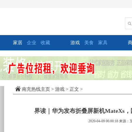
家居
企业
收藏
游戏
美食
家具
xt
南充热线主页
>
游戏
> 正文 >
界读｜华为发布折叠屏新机MateXs
2020-04-09 06:00:18
来源：