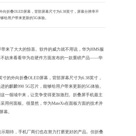
的外向折叠OLED屏幕，背部屏幕尺寸为6.38英寸，屏幕分辨率不
能够给用户带来更新的5G体验。
带来了大大的惊喜。软件的威力就不用说，华为HMS服
来不妨来看看华为在硬件方面发布的一款重磅产品——华
8英寸的外向折叠OLED屏幕，背部屏幕尺寸为6.38英寸，
的麒麟990 5G芯片，能够给用户带来更新的5G体验。
到这一领域中来，让竞争变得更加激烈。折叠屏手机最主
用何面板。很显然，华为MateXs在面板方面的技术并
的屏幕。
表示期待，手机厂商们也在努力打磨更好的产品。但折叠