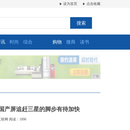
设为首页
点击收藏
搜索
商讯
时尚
综合
购物
微商
读书
广告
，国产屏追赶三星的脚步有待加快
互联网
阅读：1896