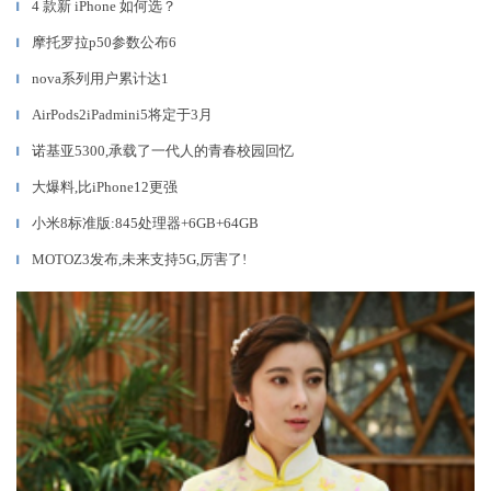
4 款新 iPhone 如何选？
▎
摩托罗拉p50参数公布6
▎
nova系列用户累计达1
▎
AirPods2iPadmini5将定于3月
▎
诺基亚5300,承载了一代人的青春校园回忆
▎
大爆料,比iPhone12更强
▎
小米8标准版:845处理器+6GB+64GB
▎
MOTOZ3发布,未来支持5G,厉害了!
▎