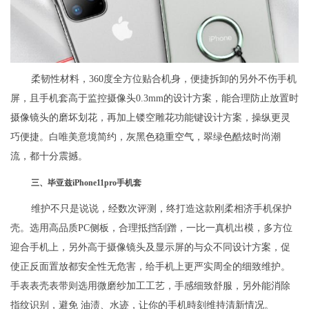
柔韧性材料，360度全方位贴合机身，便捷拆卸的另外不伤手机
屏，且手机套高于监控摄像头0.3mm的设计方案，能合理防止放置时
摄像镜头的磨坏划花，再加上镂空雕花功能键设计方案，操纵更灵
巧便捷。白唯美意境简约，灰黑色稳重空气，翠绿色酷炫时尚潮
流，都十分震撼。
三、毕亚兹iPhone11pro手机套
维护不只是说说，经数次评测，终打造这款刚柔相济手机保护
壳。选用高品质PC侧板，合理抵挡刮蹭，一比一真机出模，多方位
迎合手机上，另外高于摄像镜头及显示屏的与众不同设计方案，促
使正反面置放都安全性无危害，给手机上更严实周全的细致维护。
手表表壳表带则选用微磨纱加工工艺，手感细致舒服，另外能消除
指纹识别，避免 油渍、水迹，让你的手机時刻维持清新情况。