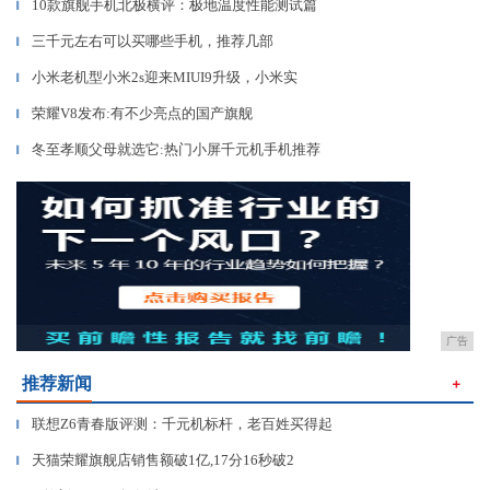
10款旗舰手机北极横评：极地温度性能测试篇
▎
三千元左右可以买哪些手机，推荐几部
▎
小米老机型小米2s迎来MIUI9升级，小米实
▎
荣耀V8发布:有不少亮点的国产旗舰
▎
冬至孝顺父母就选它:热门小屏千元机手机推荐
▎
广告
推荐新闻
＋
联想Z6青春版评测：千元机标杆，老百姓买得起
▎
天猫荣耀旗舰店销售额破1亿,17分16秒破2
▎