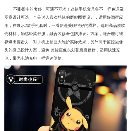
不张扬中的奢侈，可遇不可求！这款手机套具备不一样色调及
图案设计可选，全是讨人喜欢酷炫的磨纱图案设计，适用好闺蜜应
用，在展示2款手机套时，一看便是关联很好的模样。选用高品质软
壳材料，触感轻柔舒服，融合装修全包防摔设计方案，能合理可缓
存爆出撞击力，对手机上起巨大维护实际效果，另外高于监控摄像
头的微凸设计方案，避免 监控摄像头划花磨磨蹭蹭，适用快速充
电，带壳电池充电一样迅速便捷。