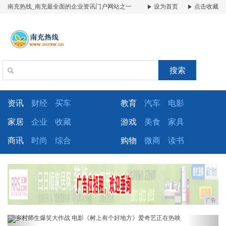
南充热线_南充最全面的企业资讯门户网站之一
设为首页
点击收藏
搜索
资讯
财经
买车
教育
汽车
电影
家居
企业
收藏
游戏
美食
家具
商讯
时尚
综合
购物
微商
读书
广告
Previous
Next