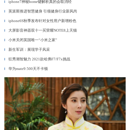
iphone7神秘home键解析真的会取消经
▎
英派斯推进智慧健身 引领健身行业新风尚
▎
iphone6S秋季发布针对女性用户新增粉色
▎
大屏影音神器双十一买荣耀NOTE8上天猫
▎
小米关闭英国唯一“小米之家”
▎
新生军训：展现学子风采
▎
狂秀潮智魅力 2021款哈弗F7/F7x挑战
▎
华为mate9:500天不卡顿
▎