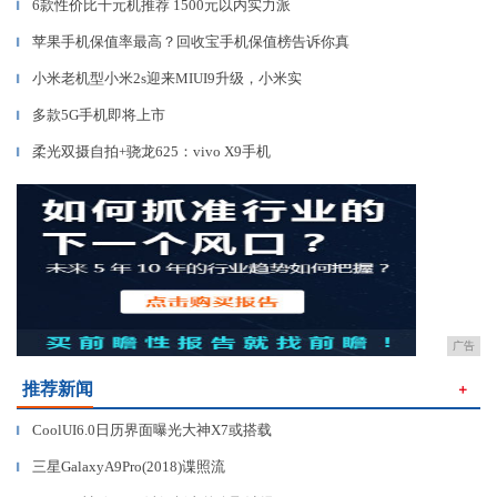
6款性价比千元机推荐 1500元以内实力派
▎
苹果手机保值率最高？回收宝手机保值榜告诉你真
▎
小米老机型小米2s迎来MIUI9升级，小米实
▎
多款5G手机即将上市
▎
柔光双摄自拍+骁龙625：vivo X9手机
▎
广告
推荐新闻
＋
CoolUI6.0日历界面曝光大神X7或搭载
▎
三星GalaxyA9Pro(2018)谍照流
▎