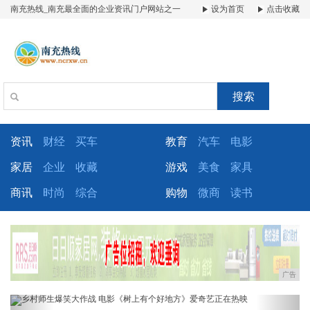
南充热线_南充最全面的企业资讯门户网站之一
设为首页
点击收藏
搜索
资讯
财经
买车
教育
汽车
电影
家居
企业
收藏
游戏
美食
家具
商讯
时尚
综合
购物
微商
读书
广告
Previous
Next