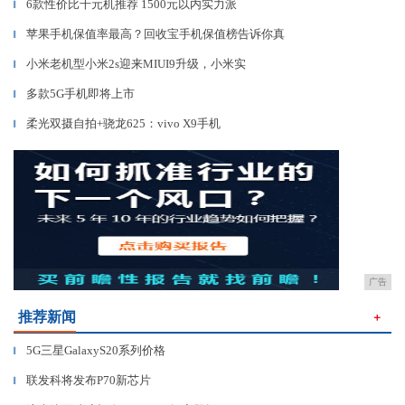
6款性价比千元机推荐 1500元以内实力派
▎
苹果手机保值率最高？回收宝手机保值榜告诉你真
▎
小米老机型小米2s迎来MIUI9升级，小米实
▎
多款5G手机即将上市
▎
柔光双摄自拍+骁龙625：vivo X9手机
▎
广告
推荐新闻
＋
5G三星GalaxyS20系列价格
▎
联发科将发布P70新芯片
▎