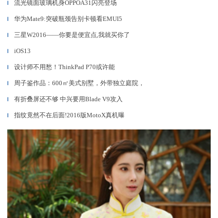
流光镜面玻璃机身OPPOA31闪亮登场
▎
华为Mate9:突破瓶颈告别卡顿看EMUI5
▎
三星W2016——你要是便宜点,我就买你了
▎
iOS13
▎
设计师不用愁！ThinkPad P70或许能
▎
周子鉴作品：600㎡美式别墅，外带独立庭院，
▎
有折叠屏还不够 中兴要用Blade V9攻入
▎
指纹竟然不在后面!2016版MotoX真机曝
▎