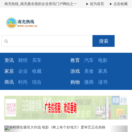
南充热线_南充最全面的企业资讯门户网站之一
设为首页
点击收藏
搜索
资讯
财经
买车
教育
汽车
电影
家居
企业
收藏
游戏
美食
家具
商讯
时尚
综合
购物
微商
读书
广告
Previous
Next