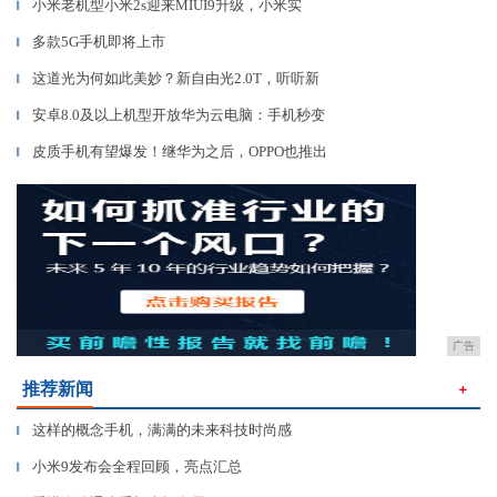
小米老机型小米2s迎来MIUI9升级，小米实
▎
多款5G手机即将上市
▎
这道光为何如此美妙？新自由光2.0T，听听新
▎
安卓8.0及以上机型开放华为云电脑：手机秒变
▎
皮质手机有望爆发！继华为之后，OPPO也推出
▎
广告
推荐新闻
＋
这样的概念手机，满满的未来科技时尚感
▎
小米9发布会全程回顾，亮点汇总
▎