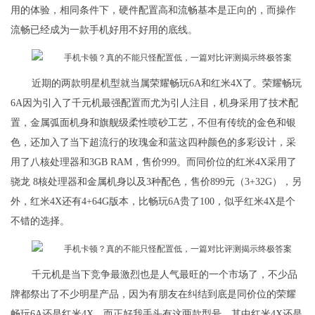
用的体验，相同条件下，硬件配置高和流畅基本是正向的，而操作
流畅已经成为一款手机好用不好用的底线。
近期的两款明星机型就当属荣耀畅玩6A和红米4X了。荣耀畅玩
6A因为引入了千元机最强配置而尤为引人注目，机身采用了技术配
置，金属弧面机身和旗舰级柔性喷砂工艺，不但有传统的金色和银
色，还加入了当下超流行的玫瑰金和蓝这四种颜色的多彩设计，采
用了八核处理器和3GB RAM，售价999。而同价位的红米4X采用了
骁龙 8核处理器和金属机身以及3种配色，售价899元（3+32G），另
外，红米4X还有4+64G版本，比畅玩6A贵了100，似乎红米4X是个
不错的选择。
千元机是当下竞争最激烈也是人气最旺的一个市场了，不少品
牌都祭出了不少明星产品，因为有朋友在纠结到底是同价位的荣耀
畅玩6A还是红米4X，而正好我手头有这两款型号，其中红米4X还是