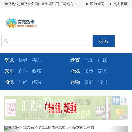
南充热线_南充最全面的企业资讯门户网站之一
设为首页
点击收藏
搜索
资讯
财经
买车
教育
汽车
电影
家居
企业
收藏
游戏
美食
家具
商讯
时尚
综合
购物
微商
读书
广告
Previous
Next