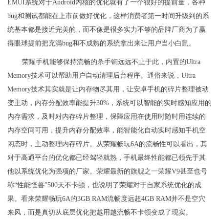
EMUI系统对于Android内核的优化就有了一个很好的提前量，各种
bug和测试都能在上市前做好优化，这样消费者第一时间升级到的系
统基本都是接近完美的，而不像是很多实力不够的品牌厂商为了赢
得眼球提前把充满bug和不成熟的系统拿出来让用户当小白鼠。
荣耀手机能够保持流畅的杀手锏远远不止于此，内置的Ultra
Memory技术可以帮助用户自动清理后台程序。通俗来说，Ultra
Memory技术其实就是让内存物尽其用，让安卓手机的碎片整理被动
变主动，内存分配效率能提升30%，系统可以智能的实时感知应用的
内存需求，及时对内存碎片整理，保障应用在使用时随时用连续的
内存空间可用，提升内存分配效率，能智能化自动实时感知手机空
闲态时，主动整理内存碎片。从荣耀畅玩6A的流畅性可以看出，其
对于高通平台的优化都已经驾轻就熟，手机最终性能都已领先于其
他以系统优化为强项的厂家。荣耀最新的旗舰之一荣耀V9甚至也号
称“性能怪兽”500天不卡顿，也说明了荣耀对于自家系统优化的成
果。看来荣耀畅玩6A的3GB RAM流畅度远超4GB RAM并不是空穴
来风，而是真切从底层优化把越用越流畅不卡顿变成了现实。