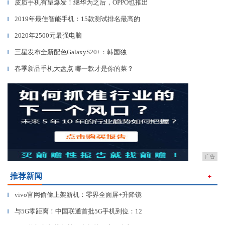
皮质手机有望爆发！继华为之后，OPPO也推出
▎
2019年最佳智能手机：15款测试排名最高的
▎
2020年2500元最强电脑
▎
三星发布全新配色GalaxyS20+：韩国独
▎
春季新品手机大盘点 哪一款才是你的菜？
▎
广告
推荐新闻
＋
vivo官网偷偷上架新机：零界全面屏+升降镜
▎
与5G零距离！中国联通首批5G手机到位：12
▎