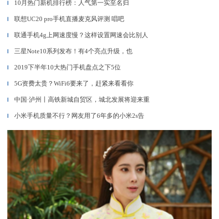
10月热门新机排行榜：人气第一实至名归
▎
联想UC20 pro手机直播麦克风评测 唱吧
▎
联通手机4g上网速度慢？这样设置网速会比别人
▎
三星Note10系列发布！有4个亮点升级，也
▎
2019下半年10大热门手机盘点之下5位
▎
5G资费太贵？WiFi6要来了，赶紧来看看你
▎
中国·泸州丨高铁新城自贸区，城北发展将迎来重
▎
小米手机质量不行？网友用了6年多的小米2s告
▎