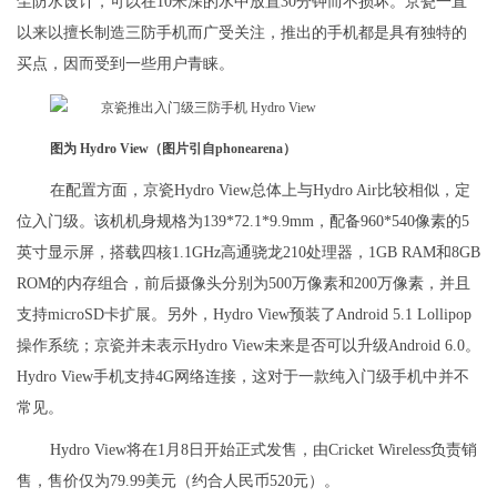
尘防水设计，可以在10米深的水中放置30分钟而不损坏。京瓷一直
以来以擅长制造三防手机而广受关注，推出的手机都是具有独特的
买点，因而受到一些用户青睐。
图为 Hydro View（图片引自phonearena）
在配置方面，京瓷Hydro View总体上与Hydro Air比较相似，定
位入门级。该机机身规格为139*72.1*9.9mm，配备960*540像素的5
英寸显示屏，搭载四核1.1GHz高通骁龙210处理器，1GB RAM和8GB
ROM的内存组合，前后摄像头分别为500万像素和200万像素，并且
支持microSD卡扩展。另外，Hydro View预装了Android 5.1 Lollipop
操作系统；京瓷并未表示Hydro View未来是否可以升级Android 6.0。
Hydro View手机支持4G网络连接，这对于一款纯入门级手机中并不
常见。
Hydro View将在1月8日开始正式发售，由Cricket Wireless负责销
售，售价仅为79.99美元（约合人民币520元）。