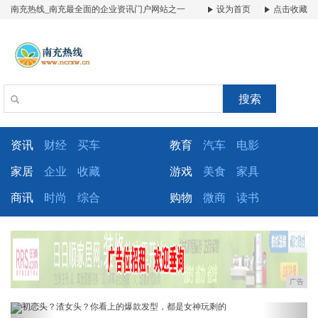
南充热线_南充最全面的企业资讯门户网站之一
设为首页
点击收藏
搜索
资讯
财经
买车
教育
汽车
电影
家居
企业
收藏
游戏
美食
家具
商讯
时尚
综合
购物
微商
读书
广告
Previous
Next