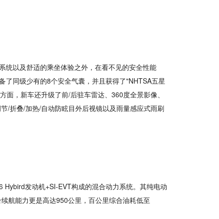
动力系统以及舒适的乘坐体验之外，在看不见的安全性能
备了同级少有的8个安全气囊，并且获得了"NHTSA五星
。智能守护方面，新车还升级了前/后驻车雷达、360度全景影像、
/折叠/加热/自动防眩目外后视镜以及雨量感应式雨刷
V6 Hybird发动机+SI-EVT构成的混合动力系统。其纯电动
合续航能力更是高达950公里，百公里综合油耗低至