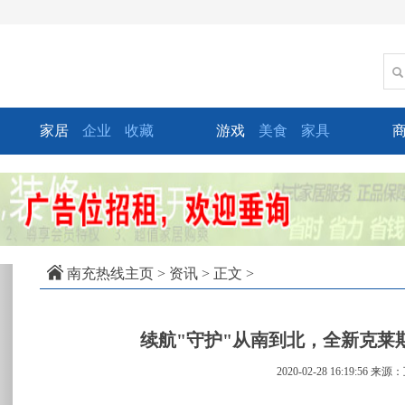
家居
企业
收藏
游戏
美食
家具
xt
南充热线主页
>
资讯
> 正文 >
续航"守护"从南到北，全新克莱斯勒
2020-02-28 16:19:56
来源：