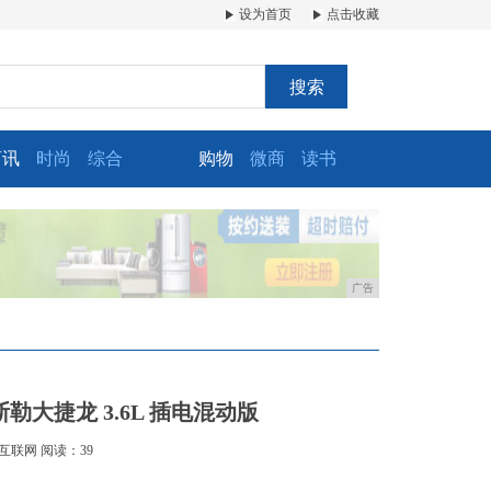
设为首页
点击收藏
搜索
商讯
时尚
综合
购物
微商
读书
广告
大捷龙 3.6L 插电混动版
互联网
阅读：39