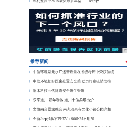
凯利蓝皮书2019获奖最多车型——Jeep牧
▎
广
推荐新闻
中信环境融元水厂运营质量在省级考评中荣获佳绩
▎
中信环境把好医废处置安全关 助力打赢疫情防控
▎
润木科技五代隧道安全逃生管道
▎
乐享通川·新年嗨购 通川十佳卖场出炉
▎
文旅融合景城融合 南充清泉寺文化小镇公园亮相
▎
全新Jeep指挥官PHEV：900KM不用加
▎