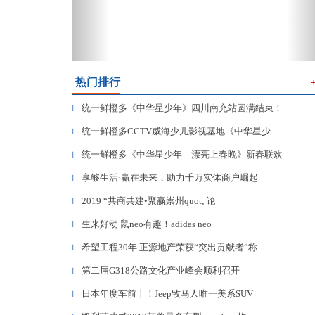
热门排行
统一鲜橙多《中华星少年》四川南充站圆满结束！
▎
统一鲜橙多CCTV威海少儿影视基地《中华星少
▎
统一鲜橙多《中华星少年—漂亮上春晚》新春联欢
▎
享够生活·赢在未来，助力千万实体商户崛起
▎
2019 “共商共建•聚赢崇州quot; 论
▎
生来好动 鼠neo有趣！adidas neo
▎
希望工程30年 正源地产荣获“突出贡献者”称
▎
第二届G318公路文化产业峰会顺利召开
▎
日本年度车前十！Jeep牧马人唯一美系SUV
▎