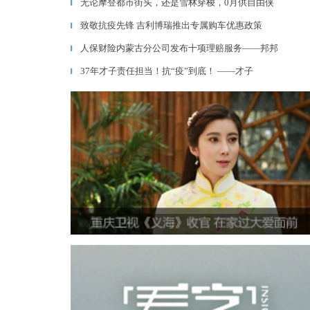
无论摩登都市街头，还是雪林穿梭，0月供自由侠
▎
致敬抗疫先锋 吉利博瑞推出专属购车优惠政策
▎
人保财险内蒙古分公司发布十项理赔服务——邦邦
▎
37年才子责任担当！抗“疫”到底！ ——才子
▎