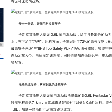
有无可比拟的优势。
安全一条龙，智能用料多重守护
全新克莱斯勒大捷龙 3.6L 插电混动版，除了具备出色的
上，亦下足了"功夫"。用料方面，全车采用了72%的高强度钢，配
告
最高安全评级"与"IIHS Top Safety Pick+"两项满分成绩
＋
自动泊车入位、自适应定速巡航，同时也增加自适应远光、电动调节
等配置。
混动系统加持，从南到北的续航守护
全新克莱斯勒大捷龙插电混动版所搭载的是3.6L Pentastar 
续航里程高达71km，日常城市通勤完全可以做到0油耗出行。综
1.8L，加满一箱油即可从南京跑到北京。