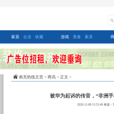
家居
企业
收藏
游戏
美食
家具
xt
南充热线主页
>
商讯
> 正文 >
被华为起诉的传音，“非洲手
2020-12-09 13:55:49
来源：