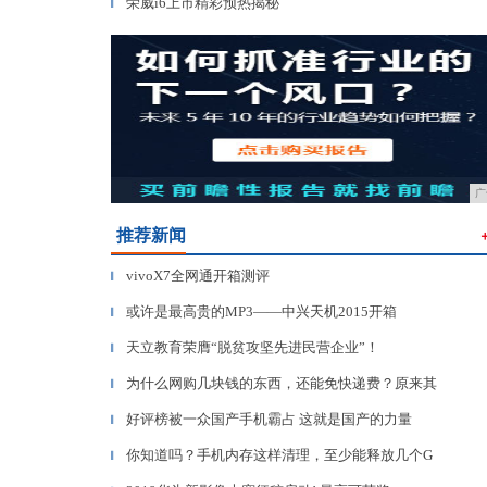
荣威i6上市精彩预热揭秘
▎
广
推荐新闻
vivoX7全网通开箱测评
▎
或许是最高贵的MP3——中兴天机2015开箱
▎
天立教育荣膺“脱贫攻坚先进民营企业”！
▎
为什么网购几块钱的东西，还能免快递费？原来其
▎
好评榜被一众国产手机霸占 这就是国产的力量
▎
你知道吗？手机内存这样清理，至少能释放几个G
▎