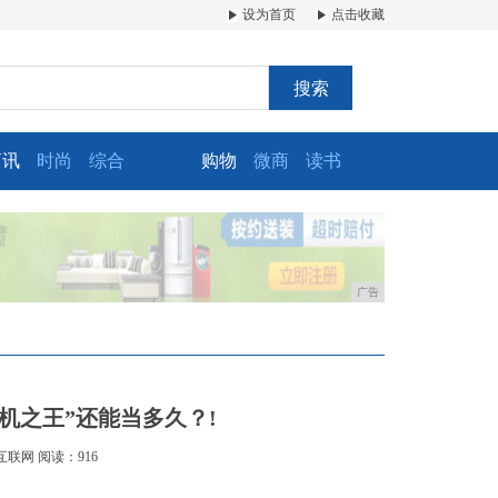
设为首页
点击收藏
搜索
商讯
时尚
综合
购物
微商
读书
广告
机之王”还能当多久？!
互联网
阅读：916