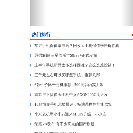
热门排行
苹果手机保值率最高？回收宝手机保值榜告诉你真
▎
最强旗舰 三星盖乐世S8/S8+正式发布！
▎
上半年手机新品太多选择困难？这么选准没错！
▎
三千元左右可以买哪些手机，推荐几部
▎
6款性价比千元机推荐 1500元以内实力派
▎
首款屏下摄像头手机中兴AXON205G明天发
▎
10款旗舰手机北极横评：极地温度性能测试篇
▎
小米老机型小米2s迎来MIUI9升级，小米实
▎
荣耀V8发布:有不少亮点的国产旗舰
▎