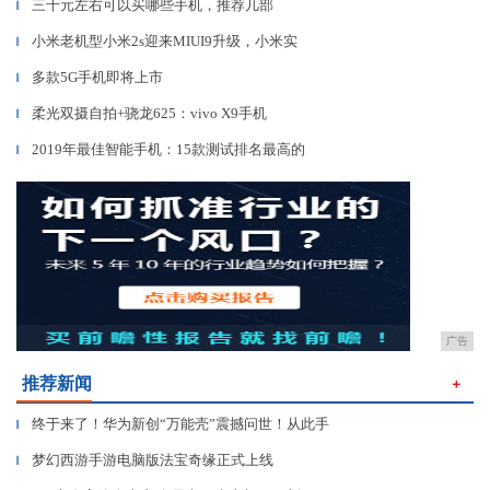
三千元左右可以买哪些手机，推荐几部
▎
小米老机型小米2s迎来MIUI9升级，小米实
▎
多款5G手机即将上市
▎
柔光双摄自拍+骁龙625：vivo X9手机
▎
2019年最佳智能手机：15款测试排名最高的
▎
广告
推荐新闻
＋
终于来了！华为新创“万能壳”震撼问世！从此手
▎
梦幻西游手游电脑版法宝奇缘正式上线
▎