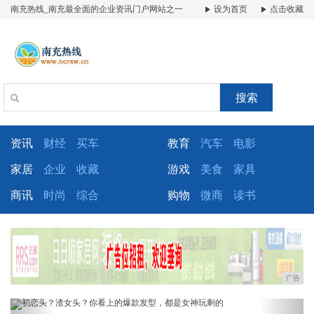
南充热线_南充最全面的企业资讯门户网站之一
设为首页
点击收藏
搜索
资讯
财经
买车
教育
汽车
电影
家居
企业
收藏
游戏
美食
家具
商讯
时尚
综合
购物
微商
读书
广告
Previous
Next