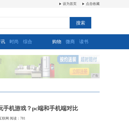
设为首页
点击收藏
搜索
商讯
时尚
综合
购物
微商
读书
广告
玩手机游戏？pc端和手机端对比
互联网
阅读：781