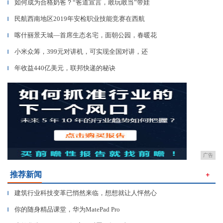
如何成为合格奶爸？“爸道宣言，敢玩敢当”带娃
▎
民航西南地区2019年安检职业技能竞赛在西航
▎
喀什丽景天城—首席生态名宅，面朝公园，春暖花
▎
小米众筹，399元对讲机，可实现全国对讲，还
▎
年收益440亿美元，联邦快递的秘诀
▎
广告
推荐新闻
＋
建筑行业科技变革已悄然来临，想想就让人怦然心
▎
你的随身精品课堂，华为MatePad Pro
▎