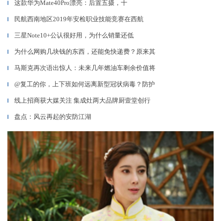
这款华为Mate40Pro漂亮：后置五摄，十
▎
民航西南地区2019年安检职业技能竞赛在西航
▎
三星Note10+公认很好用，为什么销量还低
▎
为什么网购几块钱的东西，还能免快递费？原来其
▎
马斯克再次语出惊人：未来几年燃油车剩余价值将
▎
@复工的你，上下班如何远离新型冠状病毒？防护
▎
线上招商获大媒关注 集成灶两大品牌厨壹堂创行
▎
盘点：风云再起的安防江湖
▎