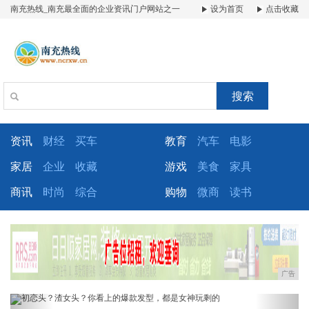
南充热线_南充最全面的企业资讯门户网站之一
设为首页
点击收藏
搜索
资讯
财经
买车
教育
汽车
电影
家居
企业
收藏
游戏
美食
家具
商讯
时尚
综合
购物
微商
读书
广告
Previous
Next