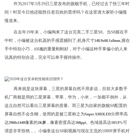
作为2017年3月29日三星发布的旗舰手机，已经过去了快三年时
间！时至今日他还能胜任老百姓的需求吗？在这里请大家听小编慢
慢道来。
在去年19年末，小编掏来了这台完美二手三星S8。当S8握在手
中时，小编被这台机器的手感震撼到了,机身尺寸
,握在
148.9x68.1x8mm
手中特别小巧，
的重量刚刚好，对于小编这种手掌偏小的人来
155克
说真的特别合适，完全可以单手握持操作。
再来就是这块屏幕，三星的屏幕自然不用多说，目前大多数手
机厂商都是用的三星屏幕，苹果，华为，小米，一加都不例外，从
这点自然可以看出三星屏幕的质量。而三星为自家的旗舰S8配置的
屏幕自然不会含糊，使用的是被三星称之为
分辨率高
Super AMOLED
达
像素的
，像素密度高达
。色域值高达
可
2960x1440
2K屏
568ppi
103.9%
谓是非常惊艳，。小编拿这台S8刷视频与现在主流的1080P屏手机对