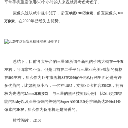
平常手机重度使用8-9个小时的人来说就得考虑考虑了。
摄像头这块就中规中矩了，后置
，前置摄像头
单摄1200万像素
800
。在2020年已经失去优势。
万像素
总结下，目前各大平台的三星S8所谓全新机的价格大概在
一千五
左右，可谓非常不值。但是目前在二手平台三星S8完美9成新的价格
在
左右，那么作为17年旗舰机
在
行列里面还是有许
800
S8
2020的千元机
多优势的，比如机身小巧，一代神U
，支持SD卡扩容
，拥有
835
256GB
极为先进的
，与三星的黑科技虹膜识别，比Siri更加智
3.5mm耳机接口
能的
以及s8最值钱的关键的
分辨率高达
Bixby
Super AMOLED
2960x1440
像素的
那么作为备用机还是挺香的。
2K屏，
推荐阅读：
a2100