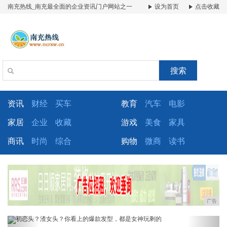
南充热线_南充最全面的企业资讯门户网站之一
设为首页
点击收藏
搜索
资讯
财经
买车
教育
汽车
电影
家居
企业
收藏
游戏
美食
家具
商讯
时尚
综合
购物
微商
读书
广告
Previous
Next