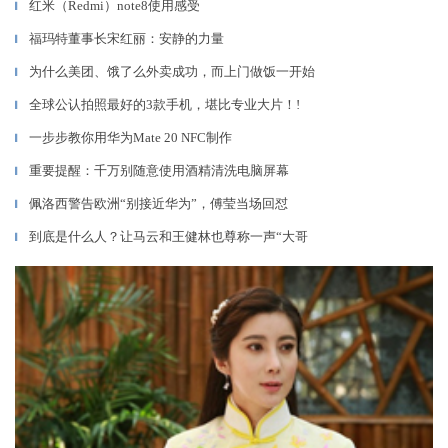
红米（Redmi）note8使用感受
▎
福玛特董事长宋红丽：安静的力量
▎
为什么美团、饿了么外卖成功，而上门做饭一开始
▎
全球公认拍照最好的3款手机，堪比专业大片！!
▎
一步步教你用华为Mate 20 NFC制作
▎
重要提醒：千万别随意使用酒精清洗电脑屏幕
▎
佩洛西警告欧洲“别接近华为”，傅莹当场回怼
▎
到底是什么人？让马云和王健林也尊称一声“大哥
▎