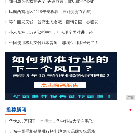
如何成为合格奶爸？“爸道宣言，敢玩敢当”带娃
▎
民航西南地区2019年安检职业技能竞赛在西航
▎
喀什丽景天城—首席生态名宅，面朝公园，春暖花
▎
小米众筹，399元对讲机，可实现全国对讲，还
▎
中国使用移动支付非常普遍，那现金到哪里去了？
▎
广告
推荐新闻
＋
华为200万招了一个博士，华中科技大学左鹏飞
▎
京东一周手机销量排行榜出炉 两大品牌持续霸榜
▎