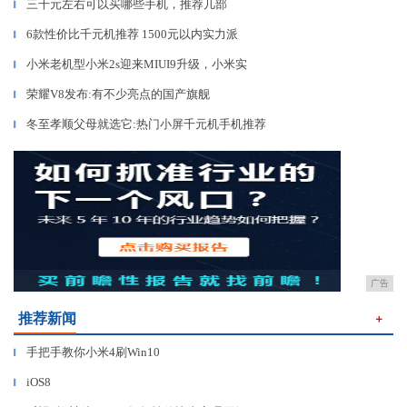
三千元左右可以买哪些手机，推荐几部
▎
6款性价比千元机推荐 1500元以内实力派
▎
小米老机型小米2s迎来MIUI9升级，小米实
▎
荣耀V8发布:有不少亮点的国产旗舰
▎
冬至孝顺父母就选它:热门小屏千元机手机推荐
▎
广告
推荐新闻
＋
手把手教你小米4刷Win10
▎
iOS8
▎