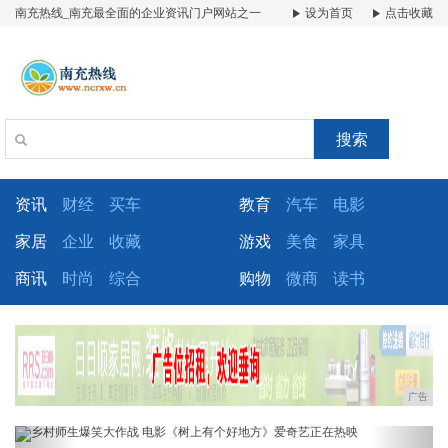
南充热线_南充最全面的企业资讯门户网站之一
设为首页
点击收藏
搜索
资讯
财经
买车
教育
汽车
电影
家居
企业
收藏
游戏
美食
家具
商讯
时尚
综合
购物
微商
读书
广告
Previous
Next