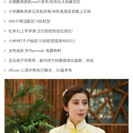
乐视酷派新机cool1发布,性价比太高碾压红
▎
小米圈铁四单元耳机评测:聆听真我音质戴上它就
▎
MIUI7将适配近70款机型
▎
红米S2上手评测:主打拍照性价比突出!
▎
小米6钉子户福音!32款机型迎来MIUI12
▎
女性福音,华为nova4e:有颜有料
▎
定位低于菲斯塔，换代伊兰特颜值堪比超跑，但动
▎
iPhone 12系列售价已曝光，5G版本售
▎